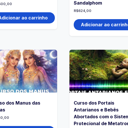
Sandalphom
500,00
R$
624,00
Adicionar ao carrinho
Adicionar ao carrinh
so dos Manus das
Curso dos Portais
as
Antarianos e Bebês
Abortados com o Siste
40,00
Protecional de Metatro