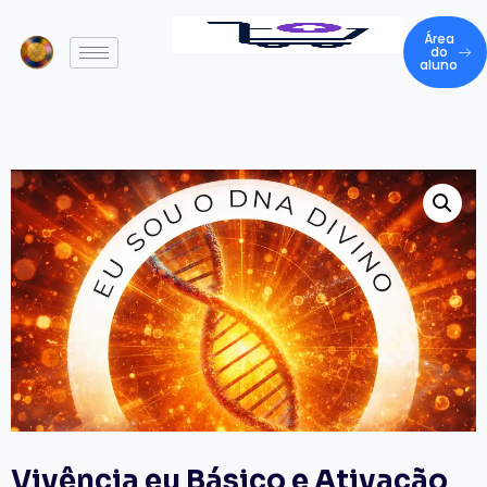
Área
do
aluno
Vivência eu Básico e Ativação